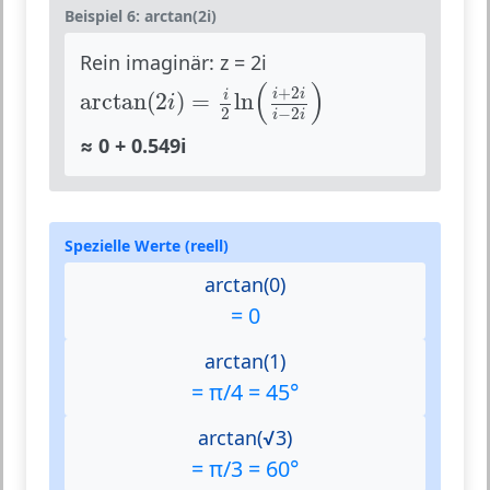
Beispiel 6: arctan(2i)
Rein imaginär: z = 2i
arctan
(
2
i
)
=
i
2
ln
(
i
+
2
i
i
−
2
i
)
(
)
+
2
i
i
i
arctan
(
2
)
=
ln
i
−
2
2
i
i
≈ 0 + 0.549i
Spezielle Werte (reell)
arctan(0)
= 0
arctan(1)
= π/4 = 45°
arctan(√3)
= π/3 = 60°