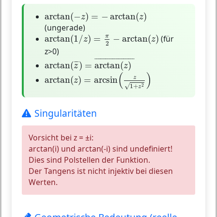
arctan
(
−
z
)
=
−
arctan
(
z
)
arctan
(
−
)
=
−
arctan
(
)
z
z
(ungerade)
arctan
(
1
/
z
)
=
π
2
−
arctan
(
z
)
π
arctan
(
1
/
)
=
−
arctan
(
)
(für
z
z
2
z>0)
arctan
(
z
¯
)
=
arctan
(
z
)
¯
¯
¯¯¯¯¯¯¯¯¯¯¯¯¯¯¯¯¯¯¯¯
¯
¯
¯
arctan
(
)
=
arctan
(
)
z
z
arctan
(
z
)
=
arcsin
(
z
1
+
z
2
)
(
)
z
arctan
(
)
=
arcsin
z
√
2
1
+
z
Singularitäten
Vorsicht bei z = ±i:
arctan(i) und arctan(-i) sind undefiniert!
Dies sind
Polstellen
der Funktion.
Der Tangens ist nicht injektiv bei diesen
Werten.