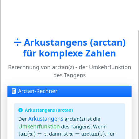
Arkustangens (arctan)
für komplexe Zahlen
Berechnung von arctan(z) - der Umkehrfunktion
des Tangens
Arctan-Rechner
Arkustangens (arctan)
Arkustangens
Der
arctan(z) ist die
Umkehrfunktion
des Tangens: Wenn
tan
(
w
)
=
z
w
=
arctan
(
z
)
tan
(
)
=
, dann ist
=
arctan
(
)
. Für
w
z
w
z