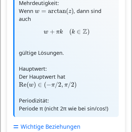
Mehrdeutigkeit:
w
=
arctan
(
z
)
=
arctan
(
)
Wenn
, dann sind
w
z
auch
w
+
π
k
(
k
∈
Z
)
Z
+
(
∈
)
w
π
k
k
gültige Lösungen.
Hauptwert:
Der Hauptwert hat
Re
(
w
)
∈
(
−
π
/
2
,
π
/
2
)
Re
(
)
∈
(
−
/
2
,
/
2
)
w
π
π
Periodizität:
Periode π (nicht 2π wie bei sin/cos!)
Wichtige Beziehungen