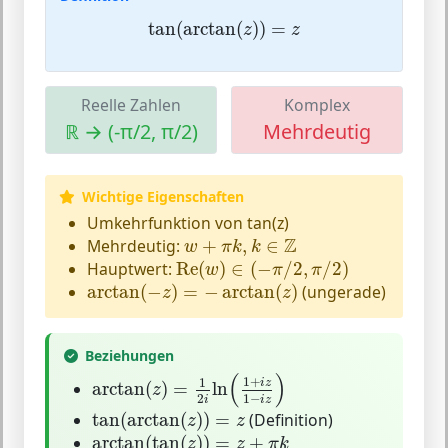
tan
(
arctan
(
z
)
)
=
z
tan
(
arctan
(
)
)
=
z
z
Reelle Zahlen
Komplex
ℝ → (-π/2, π/2)
Mehrdeutig
Wichtige Eigenschaften
Umkehrfunktion von tan(z)
w
+
π
k
,
k
∈
Z
Z
Mehrdeutig:
+
,
∈
w
π
k
k
Re
(
w
)
∈
(
−
π
/
2
,
π
/
2
)
Hauptwert:
Re
(
)
∈
(
−
/
2
,
/
2
)
w
π
π
arctan
(
−
z
)
=
−
arctan
(
z
)
arctan
(
−
)
=
−
arctan
(
)
(ungerade)
z
z
Beziehungen
arctan
(
z
)
=
1
2
i
ln
(
1
+
i
z
1
−
i
z
)
(
)
1
+
1
i
z
arctan
(
)
=
ln
z
1
−
2
i
z
i
tan
(
arctan
(
z
)
)
=
z
tan
(
arctan
(
)
)
=
(Definition)
z
z
arctan
(
tan
(
z
)
)
=
z
+
π
k
arctan
(
tan
(
)
)
=
+
z
z
π
k