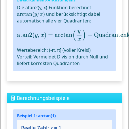
Die
atan2(y, x)
-Funktion berechnet
arctan
(
y
/
x
)
arctan
(
/
)
und berücksichtigt dabei
y
x
automatisch alle vier Quadranten:
atan2
(
y
,
x
)
=
arctan
(
y
x
)
+
Quadrantenkor
y
(
)
atan2
(
,
)
=
arctan
+
Quadrantenk
y
x
x
Wertebereich:
(-π, π] (voller Kreis!)
Vorteil:
Vermeidet Division durch Null und
liefert korrekten Quadranten
Berechnungsbeispiele
Beispiel 1: arctan(1)
Reelle Zahl: z = 1