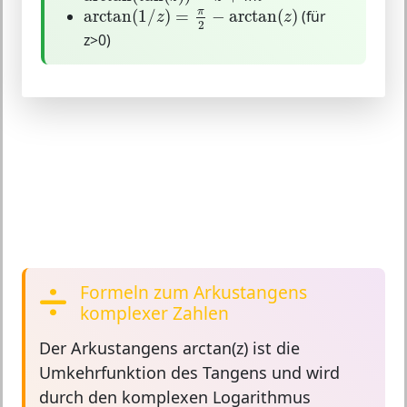
arctan
(
1
/
z
)
=
π
2
−
arctan
(
z
)
π
arctan
(
1
/
)
=
−
arctan
(
)
(für
z
z
2
z>0)
Formeln zum Arkustangens
komplexer Zahlen
Der
Arkustangens
arctan(z) ist die
Umkehrfunktion des Tangens und wird
durch den komplexen Logarithmus