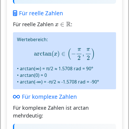
Für reelle Zahlen
x
∈
R
R
∈
Für reelle Zahlen
:
x
Wertebereich:
arctan
(
x
)
∈
(
−
π
2
,
π
2
)
π
π
(
)
arctan
(
)
∈
−
,
x
2
2
• arctan(∞) = π/2 ≈ 1.5708 rad = 90°
• arctan(0) = 0
• arctan(-∞) = -π/2 ≈ -1.5708 rad = -90°
Für komplexe Zahlen
Für komplexe Zahlen ist arctan
mehrdeutig: