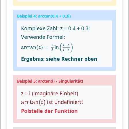
Beispiel 4: arctan(0.4 + 0.3i)
Komplexe Zahl: z = 0.4 + 0.3i
Verwende Formel:
arctan
(
z
)
=
i
2
ln
(
i
+
z
i
−
z
)
(
)
+
i
z
i
arctan
(
)
=
ln
z
−
2
i
z
Ergebnis: siehe Rechner oben
Beispiel 5: arctan(i) - Singularität!
z = i (imaginäre Einheit)
arctan
(
i
)
arctan
(
)
ist
undefiniert
!
i
Polstelle der Funktion