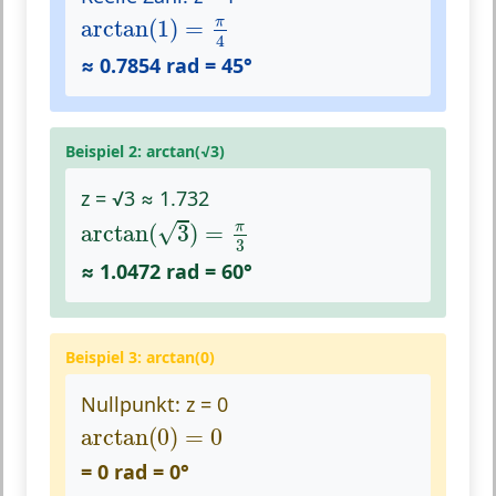
arctan
(
1
)
=
π
4
π
arctan
(
1
)
=
4
≈ 0.7854 rad = 45°
Beispiel 2: arctan(√3)
z = √3 ≈ 1.732
arctan
(
3
)
=
π
3
√
π
arctan
(
3
)
=
3
≈ 1.0472 rad = 60°
Beispiel 3: arctan(0)
Nullpunkt: z = 0
arctan
(
0
)
=
0
arctan
(
0
)
=
0
= 0 rad = 0°