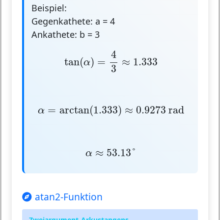
Beispiel:
Gegenkathete: a = 4
Ankathete: b = 3
tan
(
α
)
=
4
3
≈
1.333
4
tan
(
)
=
≈
1.333
α
3
α
=
arctan
(
1.333
)
≈
0.9273
rad
=
arctan
(
1.333
)
≈
0.9273
 rad
α
α
≈
53.13
°
≈
53.13
°
α
atan2-Funktion
Zweiargument-Arkustangens