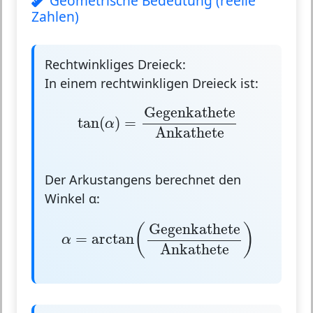
Geometrische Bedeutung (reelle
Zahlen)
Rechtwinkliges Dreieck:
In einem rechtwinkligen Dreieck ist:
tan
(
α
)
=
Gegenkathete
Ankathete
Gegenkathete
tan
(
)
=
α
Ankathete
Der Arkustangens berechnet den
Winkel α:
α
=
arctan
(
Gegenkathete
Ankathete
)
Gegenkathete
(
)
=
arctan
α
Ankathete