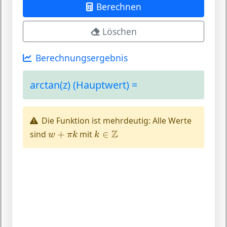
Berechnen
Löschen
Berechnungsergebnis
arctan(z) (Hauptwert) =
Die Funktion ist mehrdeutig: Alle Werte
w
+
π
k
k
∈
Z
Z
sind
+
mit
∈
w
π
k
k