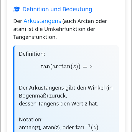
Definition und Bedeutung
Arkustangens
Der
(auch Arctan oder
atan) ist die Umkehrfunktion der
Tangensfunktion.
Definition:
tan
(
arctan
(
z
)
)
=
z
tan
(
arctan
(
)
)
=
z
z
Der Arkustangens gibt den
Winkel
(in
Bogenmaß) zurück,
dessen Tangens den Wert z hat.
Notation:
tan
−
1
(
z
)
−
1
tan
(
)
arctan(z), atan(z), oder
z