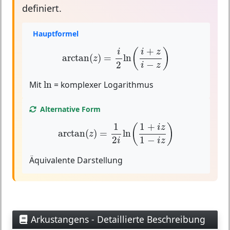
definiert.
Hauptformel
arctan
(
z
)
=
i
2
ln
(
i
+
z
i
−
z
)
+
(
)
i
i
z
arctan
(
)
=
ln
z
−
2
i
z
ln
Mit
ln
= komplexer Logarithmus
Alternative Form
arctan
(
z
)
=
1
2
i
ln
(
1
+
i
z
1
−
i
z
)
1
1
+
(
)
i
z
arctan
(
)
=
ln
z
1
−
2
i
z
i
Äquivalente Darstellung
Arkustangens - Detaillierte Beschreibung