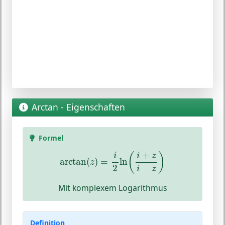
Arctan - Eigenschaften
Formel
arctan
(
z
)
=
i
2
ln
(
i
+
z
i
−
z
)
+
(
)
i
i
z
arctan
(
)
=
ln
z
−
2
i
z
Mit komplexem Logarithmus
Definition