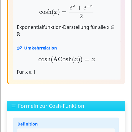
cosh
(
x
)
=
e
x
+
e
−
x
2
−
+
x
x
e
e
cosh
(
)
=
x
2
Exponentialfunktion-Darstellung für alle x ∈
ℝ
Umkehrrelation
cosh
(
ACosh
(
x
)
)
=
x
cosh
(
ACosh
(
)
)
=
x
x
Für x ≥ 1
Formeln zur Cosh-Funktion
Definition