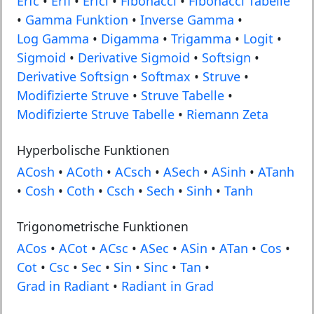
Erfc
•
Erfi
•
Erfci
•
Fibonacci
•
Fibonacci Tabelle
•
Gamma Funktion
•
Inverse Gamma
•
Log Gamma
•
Digamma
•
Trigamma
•
Logit
•
Sigmoid
•
Derivative Sigmoid
•
Softsign
•
Derivative Softsign
•
Softmax
•
Struve
•
Modifizierte Struve
•
Struve Tabelle
•
Modifizierte Struve Tabelle
•
Riemann Zeta
Hyperbolische Funktionen
ACosh
•
ACoth
•
ACsch
•
ASech
•
ASinh
•
ATanh
•
Cosh
•
Coth
•
Csch
•
Sech
•
Sinh
•
Tanh
Trigonometrische Funktionen
ACos
•
ACot
•
ACsc
•
ASec
•
ASin
•
ATan
•
Cos
•
Cot
•
Csc
•
Sec
•
Sin
•
Sinc
•
Tan
•
Grad in Radiant
•
Radiant in Grad