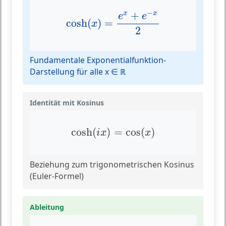
cosh
(
x
)
=
e
x
+
e
−
x
2
−
+
x
x
e
e
cosh
(
)
=
x
2
Fundamentale Exponentialfunktion-
Darstellung für alle x ∈ ℝ
Identität mit Kosinus
cosh
(
i
x
)
=
cos
(
x
)
cosh
(
)
=
cos
(
)
i
x
x
Beziehung zum trigonometrischen Kosinus
(Euler-Formel)
Ableitung