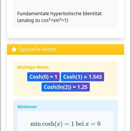
Fundamentale hyperbolische Identität
(analog zu cos²+sin²=1)
Spezielle Werte
Wichtige Werte
Cosh(0) = 1
Cosh(1) ≈ 1.543
Cosh(ln(2)) = 1.25
Minimum
min
cosh
(
x
)
=
1
bei
x
=
0
min
cosh
(
)
=
1
 bei 
=
0
x
x