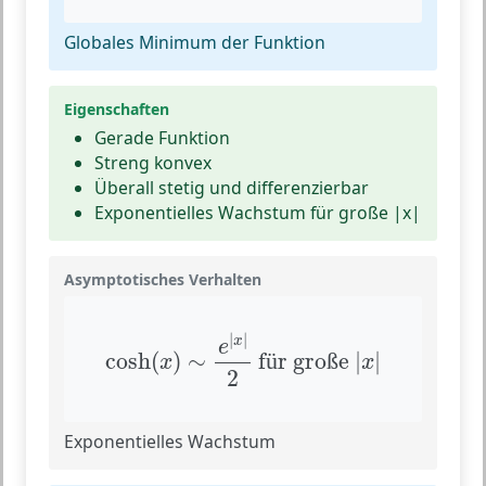
Globales Minimum der Funktion
Eigenschaften
Gerade Funktion
Streng konvex
Überall stetig und differenzierbar
Exponentielles Wachstum für große |x|
Asymptotisches Verhalten
cosh
(
x
)
∼
e
|
x
|
2
für große
|
x
|
|
|
x
e
cosh
(
)
∼
 f
r gro
e 
|
|
ü
ß
x
x
2
Exponentielles Wachstum