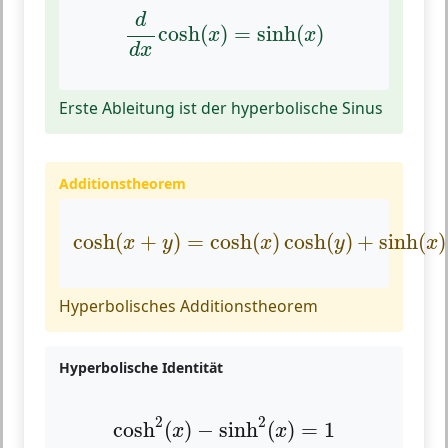
d
d
x
cosh
(
x
)
=
sinh
(
x
)
d
cosh
(
)
=
sinh
(
)
x
x
d
x
Erste Ableitung ist der hyperbolische Sinus
Additionstheorem
cosh
(
x
+
y
)
=
cosh
(
x
)
cosh
(
y
)
+
sinh
(
x
)
si
cosh
(
+
)
=
cosh
(
)
cosh
(
)
+
sinh
(
)
x
y
x
y
x
Hyperbolisches Additionstheorem
Hyperbolische Identität
cosh
2
(
x
)
−
sinh
2
(
x
)
=
1
2
2
cosh
(
)
−
sinh
(
)
=
1
x
x