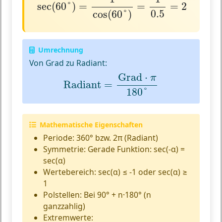
sec
(
60
°
)
=
=
=
2
0.5
cos
(
60
°
)
Umrechnung
Von Grad zu Radiant:
Radiant
=
Grad
⋅
π
180
°
Grad
⋅
π
Radiant
=
180
°
Mathematische Eigenschaften
Periode:
360° bzw. 2π (Radiant)
Symmetrie:
Gerade Funktion: sec(-α) =
sec(α)
Wertebereich:
sec(α) ≤ -1 oder sec(α) ≥
1
Polstellen:
Bei 90° + n·180° (n
ganzzahlig)
Extremwerte: