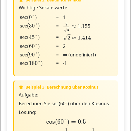
Wichtige Sekanswerte:
sec
(
0
°
)
sec
(
0
°
)
=
1
2
3
≈
1.155
sec
(
30
°
)
2
sec
(
30
°
)
=
≈
1.155
√
3
2
≈
1.414
sec
(
45
°
)
sec
(
45
°
)
=
√
2
≈
1.414
sec
(
60
°
)
sec
(
60
°
)
=
2
sec
(
90
°
)
sec
(
90
°
)
=
∞ (undefiniert)
sec
(
180
°
)
sec
(
180
°
)
=
-1
Beispiel 3: Berechnung über Kosinus
Aufgabe:
Berechnen Sie sec(60°) über den Kosinus.
Lösung:
cos
(
60
°
)
=
0.5
cos
(
60
°
)
=
0.5
sec
(
60
°
)
=
1
cos
(
60
°
)
=
1
0.5
=
2
1
1