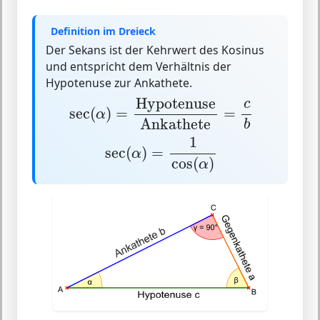
Definition im Dreieck
Der
Sekans
ist der
Kehrwert des Kosinus
und entspricht dem
Verhältnis der
Hypotenuse zur Ankathete
.
sec
(
α
)
=
Hypotenuse
Ankathete
=
c
b
Hypotenuse
c
sec
(
)
=
=
α
Ankathete
b
sec
(
α
)
=
1
cos
(
α
)
1
sec
(
)
=
α
cos
(
)
α