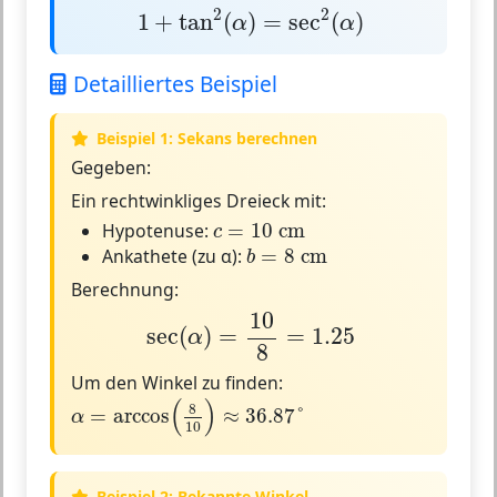
1
+
tan
2
(
α
)
=
sec
2
(
α
)
2
2
1
+
tan
(
)
=
sec
(
)
α
α
Detailliertes Beispiel
Beispiel 1: Sekans berechnen
Gegeben:
Ein rechtwinkliges Dreieck mit:
c
=
10
cm
Hypotenuse:
=
10
 cm
c
b
=
8
cm
Ankathete (zu α):
=
8
 cm
b
Berechnung:
sec
(
α
)
=
10
8
=
1.25
10
sec
(
)
=
=
1.25
α
8
Um den Winkel zu finden:
α
=
arccos
(
8
10
)
≈
36.87
°
(
)
8
=
arccos
≈
36.87
°
α
10
Beispiel 2: Bekannte Winkel