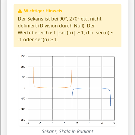
Wichtiger Hinweis
Der Sekans ist bei
90°, 270°
etc.
nicht
definiert
(Division durch Null). Der
Wertebereich ist
|sec(α)| ≥ 1
, d.h. sec(α) ≤
-1 oder sec(α) ≥ 1.
Sekans, Skala in Radiant