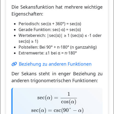
Die Sekansfunktion hat mehrere wichtige
Eigenschaften:
Periodisch:
sec(α + 360°) = sec(α)
Gerade Funktion:
sec(-α) = sec(α)
Wertebereich:
|sec(α)| ≥ 1 (sec(α) ≤ -1 oder
sec(α) ≥ 1)
Polstellen:
Bei 90° + n·180° (n ganzzahlig)
Extremwerte:
±1 bei α = n·180°
Beziehung zu anderen Funktionen
Der Sekans steht in enger Beziehung zu
anderen trigonometrischen Funktionen:
sec
(
α
)
=
1
cos
(
α
)
1
sec
(
)
=
α
cos
(
)
α
sec
(
α
)
=
csc
(
90
°
−
α
)
sec
(
)
=
csc
(
90
°
−
)
α
α