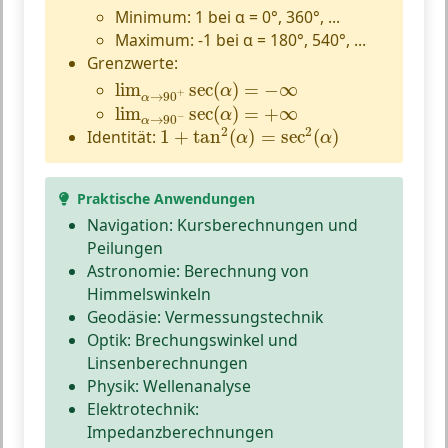
Minimum: 1 bei α = 0°, 360°, ...
Maximum: -1 bei α = 180°, 540°, ...
Grenzwerte:
lim
α
→
90
+
sec
(
α
)
=
−
∞
lim
sec
(
)
=
−
∞
α
+
→
90
α
lim
α
→
90
−
sec
(
α
)
=
+
∞
lim
sec
(
)
=
+
∞
α
−
→
90
α
1
+
tan
2
(
α
)
=
sec
2
(
α
)
2
2
Identität:
1
+
tan
(
)
=
sec
(
)
α
α
Praktische Anwendungen
Navigation:
Kursberechnungen und
Peilungen
Astronomie:
Berechnung von
Himmelswinkeln
Geodäsie:
Vermessungstechnik
Optik:
Brechungswinkel und
Linsenberechnungen
Physik:
Wellenanalyse
Elektrotechnik:
Impedanzberechnungen