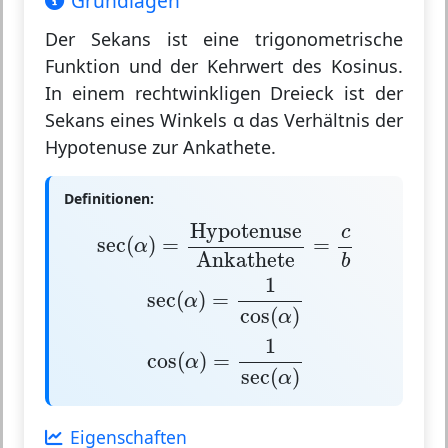
Grundlagen
Der
Sekans
ist eine trigonometrische
Funktion und der
Kehrwert des Kosinus
.
In einem rechtwinkligen Dreieck ist der
Sekans eines Winkels α das
Verhältnis der
Hypotenuse zur Ankathete
.
Definitionen:
sec
(
α
)
=
Hypotenuse
Ankathete
=
c
b
Hypotenuse
c
sec
(
)
=
=
α
Ankathete
b
sec
(
α
)
=
1
cos
(
α
)
1
sec
(
)
=
α
cos
(
)
α
cos
(
α
)
=
1
sec
(
α
)
1
cos
(
)
=
α
sec
(
)
α
Eigenschaften